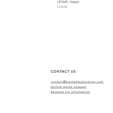
LÉONIE | Nappe
Price
€150.00
CONTACT US
contact@bontempslocation.com
Online quote request
Request for information