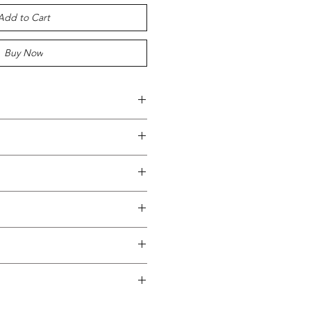
Add to Cart
Buy Now
Bordeaux ( 6 pces)
tenu de l'époque. (Voir
ienne, remplie d'Histoire. Elle