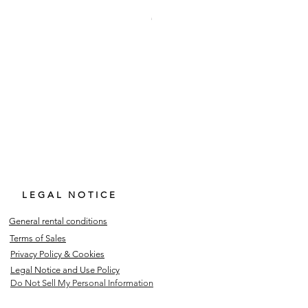
LÉONISE | Parure de 10 serviettes de table
Price
€120.00
LEGAL NOTICE
General rental conditions
Terms of Sales
Privacy Policy & Cookies
Legal Notice and Use Policy
Do Not Sell My Personal Information