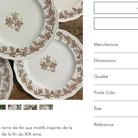
Manufacture
Paul Soulie - Modèle 
Dimensions
Diamètre 25,2 cm
Qualité
Terre de fer
Poids Colis
6 kgs
État
Très bon état, compte 
Référence
photographies).
terre de fer aux motifs inspirés de la
Notre vaisselle est anc
t de la fin du XIX ème.
MDBJ082025