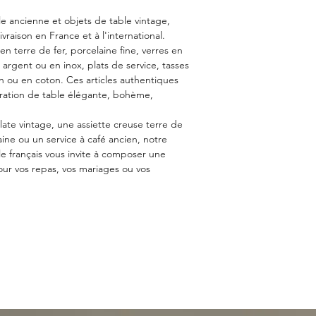
peut avoir quelques tr
en fait son charme.
le ancienne et objets de table vintage,
ivraison en France et à l'international.
n terre de fer, porcelaine fine, verres en
n argent ou en inox, plats de service, tasses
in ou en coton. Ces articles authentiques
ration de table élégante, bohème,
ate vintage, une assiette creuse terre de
aine ou un service à café ancien, notre
ble français vous invite à composer une
our vos repas, vos mariages ou vos