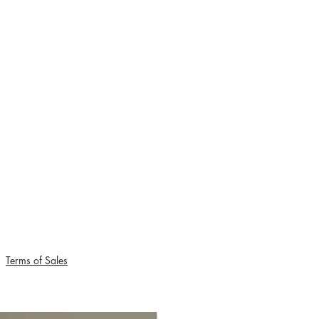
aces laissées par le temps ce qui
Terms of Sales