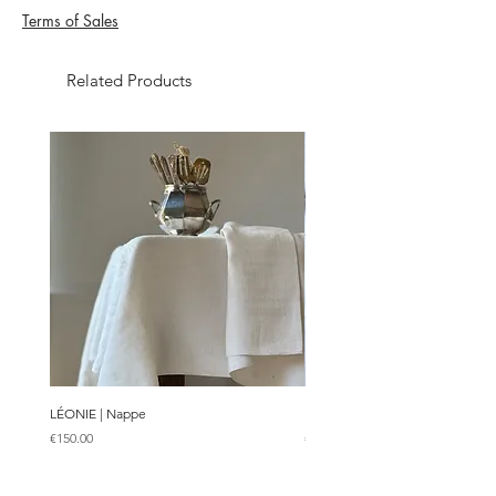
Terms of Sales
Related Products
LÉONIE | Nappe
LÉONISE | Parure de 10 serviette
Price
Price
€150.00
€120.00