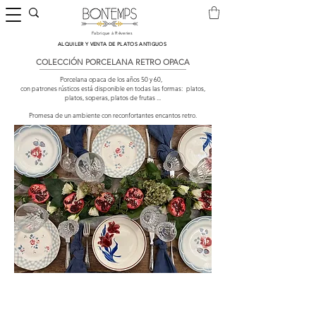
Fabrique à Rêveries
​ALQUILER Y VENTA DE PLATOS ANTIGUOS
COLECCIÓN PORCELANA RETRO OPACA
Porcelana opaca de los años 50 y 60,
con patrones rústicos está disponible en todas las formas:
platos,
platos, soperas, platos de frutas ...
Promesa de un ambiente con reconfortantes encantos retro.