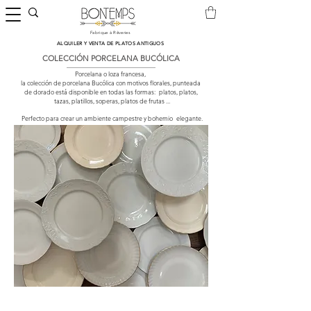
Fabrique à Rêveries
​ALQUILER Y VENTA DE PLATOS ANTIGUOS
COLECCIÓN PORCELANA BUCÓLICA
Porcelana o loza francesa,
la colección de porcelana Bucólica con motivos florales, punteada
de dorado está disponible en todas las formas:
platos, platos,
tazas, platillos, soperas, platos de frutas ...
Perfecto para crear un ambiente campestre y bohemio
elegante.