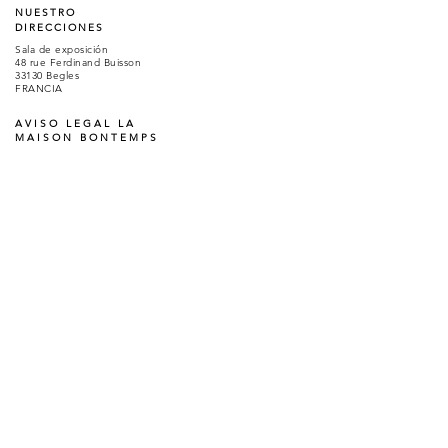
NUESTRO
DIRECCIONES
Sala de exposición
48 rue Ferdinand Buisson
33130 Begles
FRANCIA
AVISO LEGAL LA
MAISON BONTEMPS
Condiciones generales de alquiler
Condiciones generales de venta
Política de privacidad y cookies
Aviso legal y política de uso
© BonTemps 2020 - Todos los derechos reservados.
BonTemps - Reverie Factory ® es una marca registrada francesa, cualquier
reproducción está prohibida.