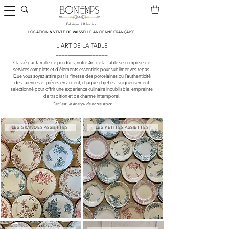
Fabrique à Rêveries
LOCATION & VENTE DE VAISSELLE ANCIENNE FRANÇAISE
L'ART DE LA TABLE
_________________
Classé par famille de produits, notre Art de la Table se compose de
services complets et d'éléments essentiels pour sublimer vos repas.
Que vous soyez attiré par la finesse des porcelaines ou l'authenticité
des faïences et pièces en argent, chaque objet est soigneusement
sélectionné pour offrir une expérience culinaire inoubliable, empreinte
de tradition et de charme intemporel.
Ceci est un aperçu de notre stock
LES GRANDES ASSIETTES
LES PETITES ASSIETTES