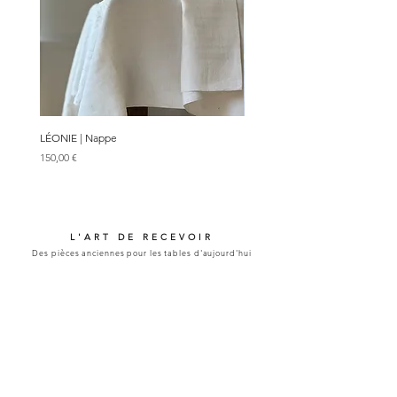
LÉONIE | Nappe
LÉONISE | Parure de 10 serviette
Prix
Prix
150,00 €
120,00 €
L'ART DE RECEVOIR
Des pièces anciennes pour les tables d'aujourd'hui
___
CONTACT
contact@bontempslocation.com
Stéphanie : +33 (0)6 70 31 73 50
Demande de devis en ligne
Demande de renseignement
SIEGE SOCIAL